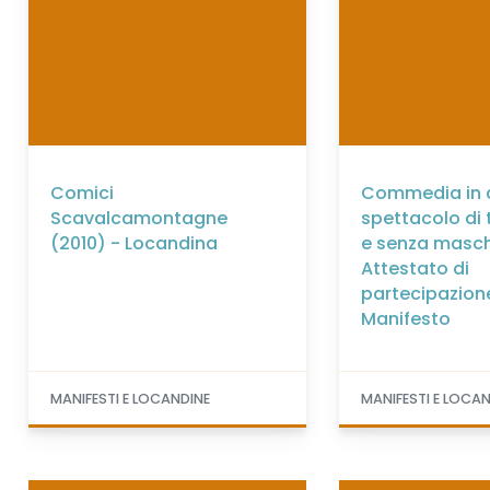
Comici
Commedia in a
Scavalcamontagne
spettacolo di 
(2010) - Locandina
e senza masch
Attestato di
partecipazion
Manifesto
MANIFESTI E LOCANDINE
MANIFESTI E LOCA