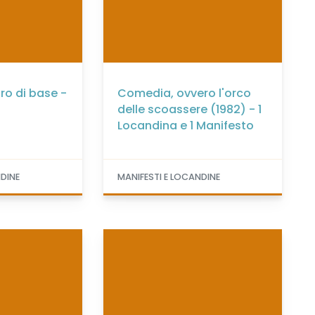
tro di base -
Comedia, ovvero l'orco
delle scoassere (1982) - 1
Locandina e 1 Manifesto
NDINE
MANIFESTI E LOCANDINE