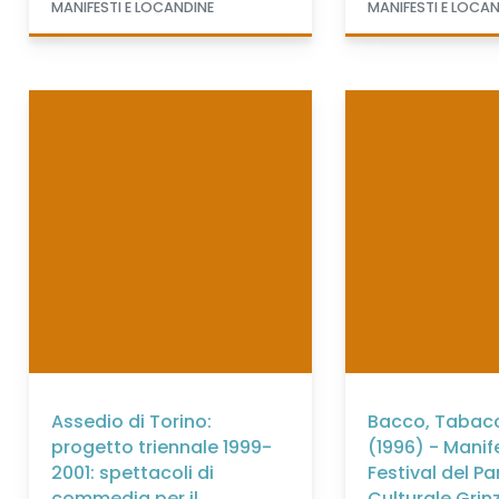
MANIFESTI E LOCANDINE
MANIFESTI E LOCA
Assedio di Torino:
Bacco, Tabac
progetto triennale 1999-
(1996) - Manif
2001: spettacoli di
Festival del P
commedia per il
Culturale Grin