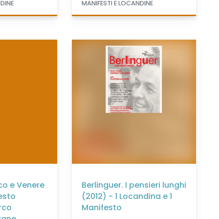
NDINE
MANIFESTI E LOCANDINE
co e Venere
Berlinguer. I pensieri lunghi
esto
(2012) - 1 Locandina e 1
arco
Manifesto
zane