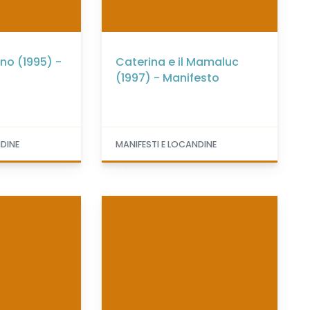
no (1995) -
Caterina e il Mamaluc
(1997) - Manifesto
NDINE
MANIFESTI E LOCANDINE