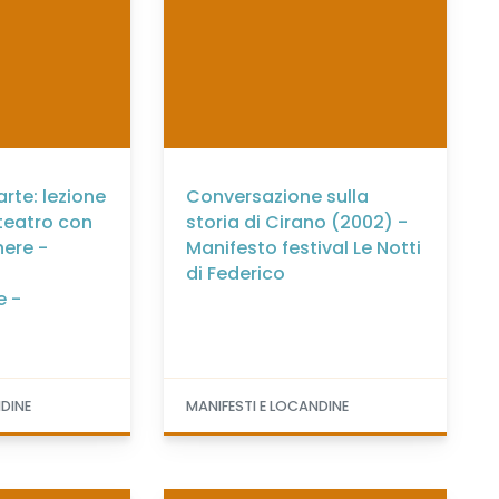
rte: lezione
Conversazione sulla
teatro con
storia di Cirano (2002) -
ere -
Manifesto festival Le Notti
di Federico
e -
NDINE
MANIFESTI E LOCANDINE