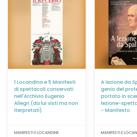
1 Locandina e 5 Manifesti
A lezione da Sp
di spettacoli conservati
genio del prof
nell'Archivio Eugenio
portato in sce
Allegri (da lui visti ma non
lezione-spett
iterpretati)
- Manifesto
MANIFESTI E LOCANDINE
MANIFESTI E LOCA