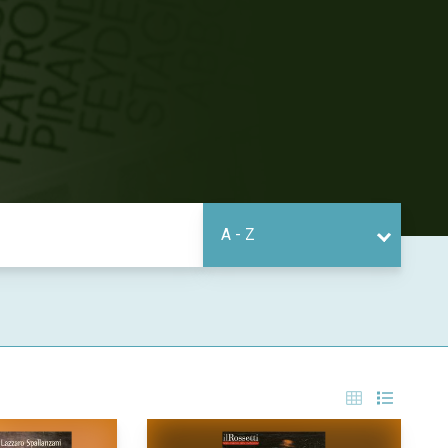
A - Z