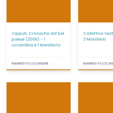
Cipputi. Cronache dal bel
Collettivo tea
paese (2006) - 1
3 Manifesti
Locandina e 1 Manifesto
MANIFESTI E LOCANDINE
MANIFESTI E LOCA