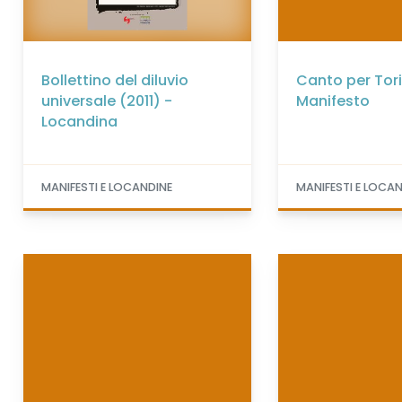
Bollettino del diluvio
Canto per Tori
universale (2011) -
Manifesto
Locandina
MANIFESTI E LOCANDINE
MANIFESTI E LOCA