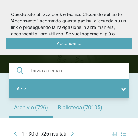
Questo sito utilizza cookie tecnici. Cliccando sul tasto
'Acconsento', scorrendo questa pagina, cliccando su un
ARCHIVIO/BIBLIOTEC
link o proseguendo la navigazione in altra maniera,
acconsenti al loro utilizzo. Se vuoi saperne di più o
negare il consenso a tutti o ad alcuni cookie, consulta la
Acconsento
Cookie Policy
.
A - Z
Archivio (726)
Biblioteca (70105)
1 - 30 di
726
risultati