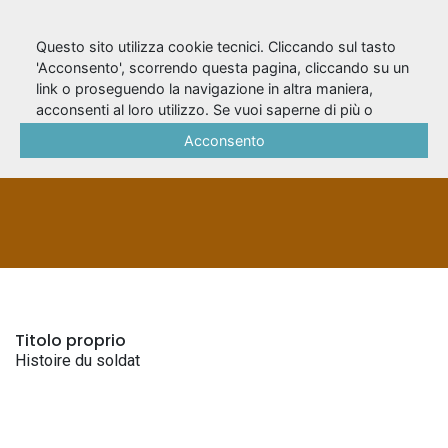
Questo sito utilizza cookie tecnici. Cliccando sul tasto
'Acconsento', scorrendo questa pagina, cliccando su un
link o proseguendo la navigazione in altra maniera,
Histoire du soldat
acconsenti al loro utilizzo. Se vuoi saperne di più o
negare il consenso a tutti o ad alcuni cookie, consulta la
Acconsento
Cookie Policy
.
TITOLI UNIFORMI
Titolo proprio
Histoire du soldat