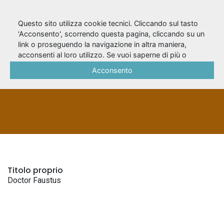
Questo sito utilizza cookie tecnici. Cliccando sul tasto
'Acconsento', scorrendo questa pagina, cliccando su un
link o proseguendo la navigazione in altra maniera,
Doctor Faustus
acconsenti al loro utilizzo. Se vuoi saperne di più o
negare il consenso a tutti o ad alcuni cookie, consulta la
Acconsento
Cookie Policy
.
TITOLI UNIFORMI
Titolo proprio
Doctor Faustus