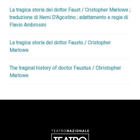
La tragica storia del dottor Faust / Cristopher Marlowe ;
traduzione di Nemi D'Agostino ; adattamento e regia di
Flavio Ambrosini
La tragica storia del dottor Fausto / Cristopher
Marlowe
The tragical history of doctor Faustus / Christopher
Marlowe