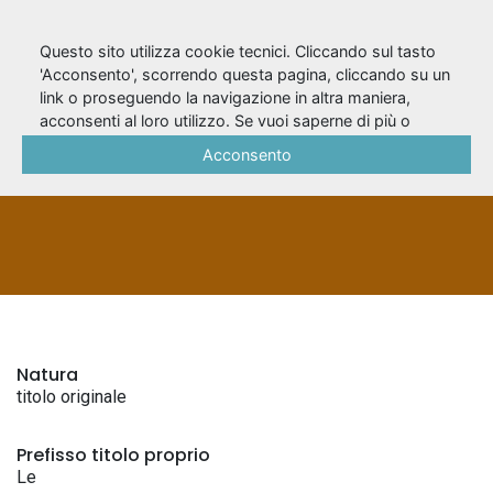
Questo sito utilizza cookie tecnici. Cliccando sul tasto
'Acconsento', scorrendo questa pagina, cliccando su un
link o proseguendo la navigazione in altra maniera,
Le spleen de Paris
acconsenti al loro utilizzo. Se vuoi saperne di più o
negare il consenso a tutti o ad alcuni cookie, consulta la
Acconsento
Cookie Policy
.
TITOLI ORIGINALI
Natura
titolo originale
Prefisso titolo proprio
Le