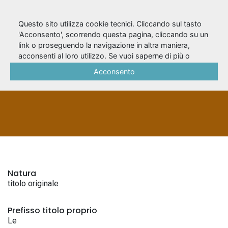
Questo sito utilizza cookie tecnici. Cliccando sul tasto
'Acconsento', scorrendo questa pagina, cliccando su un
link o proseguendo la navigazione in altra maniera,
Le rouge et le noir
acconsenti al loro utilizzo. Se vuoi saperne di più o
negare il consenso a tutti o ad alcuni cookie, consulta la
Acconsento
Cookie Policy
.
TITOLI ORIGINALI
Natura
titolo originale
Prefisso titolo proprio
Le