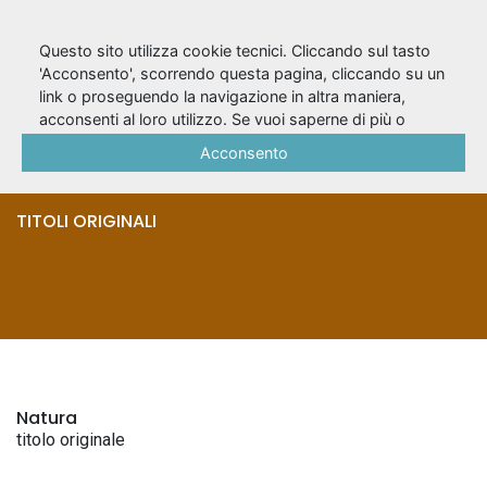
Questo sito utilizza cookie tecnici. Cliccando sul tasto
'Acconsento', scorrendo questa pagina, cliccando su un
link o proseguendo la navigazione in altra maniera,
La reclusion
acconsenti al loro utilizzo. Se vuoi saperne di più o
negare il consenso a tutti o ad alcuni cookie, consulta la
Acconsento
solitaire
Cookie Policy
.
TITOLI ORIGINALI
Natura
titolo originale