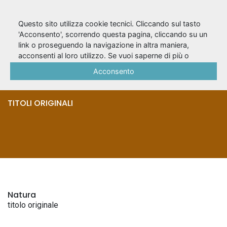
Questo sito utilizza cookie tecnici. Cliccando sul tasto
'Acconsento', scorrendo questa pagina, cliccando su un
link o proseguendo la navigazione in altra maniera,
The desperate
acconsenti al loro utilizzo. Se vuoi saperne di più o
negare il consenso a tutti o ad alcuni cookie, consulta la
Acconsento
hours
Cookie Policy
.
TITOLI ORIGINALI
Natura
titolo originale