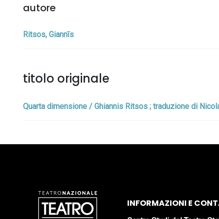
autore
Ritsos, Giannīs
titolo originale
Quarta dimensione / Ghiannis Ritsos ; traduzione di Nicola 
INFORMAZIONI E CONT