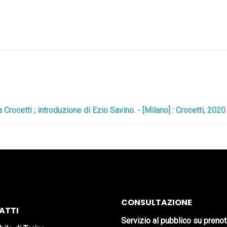
Crocetti ; introduzione di Ezio Savino. - [Milano] : Crocetti, 2020
CONSULTAZIONE
ATTI
Servizio al pubblico su preno