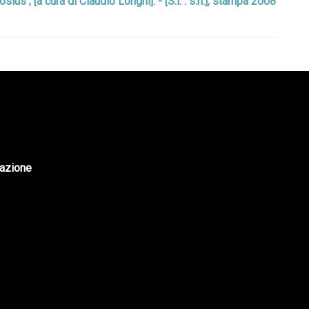
ius ; [a cura di Claudio Longhi]. - [S.l. : s.n.], stampa 2008
tazione