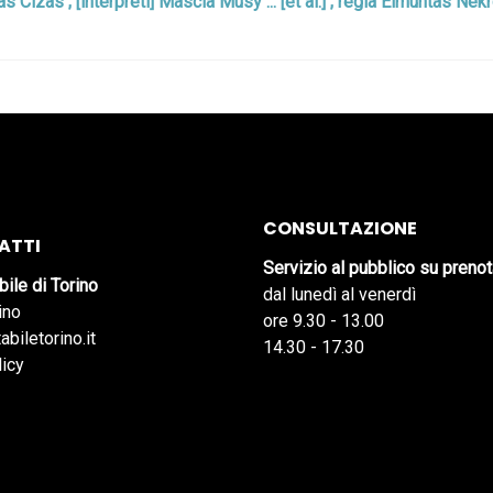
izas ; [interpreti] Mascia Musy ... [et al.] ; regia Eimuntas Nekros
CONSULTAZIONE
ATTI
Servizio al pubblico su preno
bile di Torino
dal lunedì al venerdì
ino
ore 9.30 - 13.00
abiletorino.it
14.30 - 17.30
licy