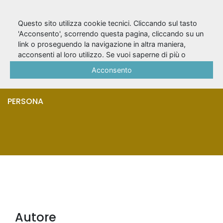
Questo sito utilizza cookie tecnici. Cliccando sul tasto
'Acconsento', scorrendo questa pagina, cliccando su un
link o proseguendo la navigazione in altra maniera,
Gambara,
acconsenti al loro utilizzo. Se vuoi saperne di più o
negare il consenso a tutti o ad alcuni cookie, consulta la
Acconsento
Francesco
Cookie Policy
.
PERSONA
Autore