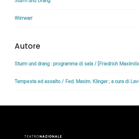
Sturm und Drang
Wirrwarr
Autore
Sturm und drang : programma di sala / [Friedrich Maximilian
Tempesta ed assalto / Fed. Maxim. Klinger ; a cura di Lavi