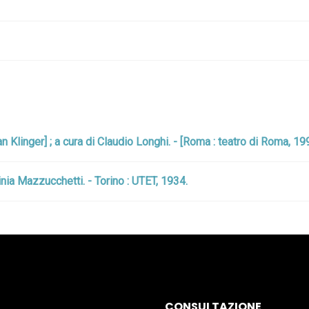
 Klinger] ; a cura di Claudio Longhi. - [Roma : teatro di Roma, 19
nia Mazzucchetti. - Torino : UTET, 1934.
CONSULTAZIONE