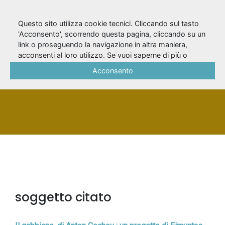
Questo sito utilizza cookie tecnici. Cliccando sul tasto
'Acconsento', scorrendo questa pagina, cliccando su un
link o proseguendo la navigazione in altra maniera,
Nekrošius, Eimuntas
acconsenti al loro utilizzo. Se vuoi saperne di più o
negare il consenso a tutti o ad alcuni cookie, consulta la
Acconsento
Cookie Policy
.
PERSONA
soggetto citato