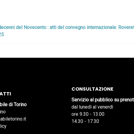
decenni del Novecento : atti del convegno internazionale: Roveret
25
CONSULTAZIONE
ATTI
Servizio al pubblico su preno
bile di Torino
dal lunedì al venerdì
ino
ore 9.30 - 13.00
abiletorino.it
14.30 - 17.30
licy