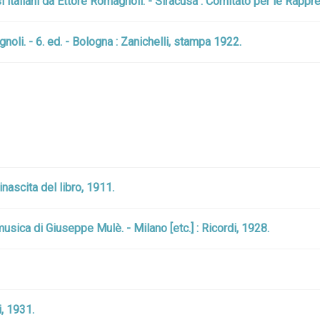
i italiani da Ettore Romagnoli. - Siracusa : Comitato per le Rapp
noli. - 6. ed. - Bologna : Zanichelli, stampa 1922.
nascita del libro, 1911.
musica di Giuseppe Mulè. - Milano [etc.] : Ricordi, 1928.
i, 1931.