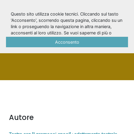
Questo sito utilizza cookie tecnici. Cliccando sul tasto
'Acconsento', scorrendo questa pagina, cliccando su un
link o proseguendo la navigazione in altra maniera,
Rosato, Livia
acconsenti al loro utilizzo. Se vuoi saperne di più o
negare il consenso a tutti o ad alcuni cookie, consulta la
Acconsento
Cookie Policy
.
PERSONA
Autore