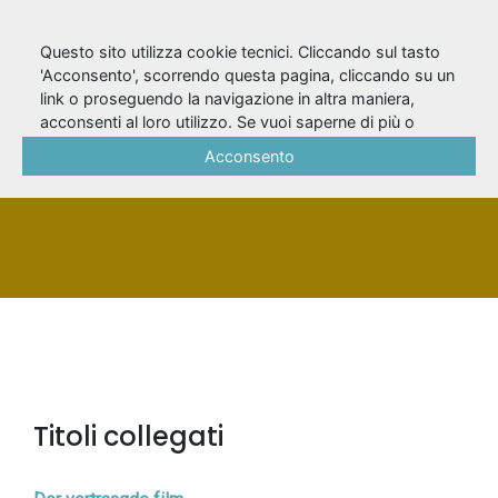
Questo sito utilizza cookie tecnici. Cliccando sul tasto
'Acconsento', scorrendo questa pagina, cliccando su un
link o proseguendo la navigazione in altra maniera,
Teirlinck, Herman
acconsenti al loro utilizzo. Se vuoi saperne di più o
negare il consenso a tutti o ad alcuni cookie, consulta la
Acconsento
Cookie Policy
.
PERSONA
Titoli collegati