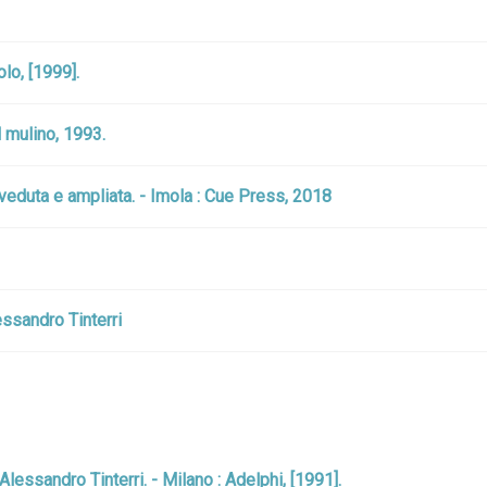
olo, [1999].
l mulino, 1993.
iveduta e ampliata. - Imola : Cue Press, 2018
ssandro Tinterri
 Alessandro Tinterri. - Milano : Adelphi, [1991].