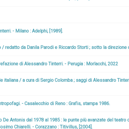
terri. - Milano : Adelphi, [1989].
 / redatto da Danila Parodi e Riccardo Storti ; sotto la direzione
refazione di Alessandro Tinterri. - Perugia : Morlacchi, 2022
ale italiana / a cura di Sergio Colomba ; saggi di Alessandro Tinte
ntropofagi. - Casalecchio di Reno : Grafis, stampa 1986.
o De Antonis dal 1978 al 1985 : le punte più avanzate del teatro di 
osimo Chiarelli. - Corazzano : Titivillus, [2004].