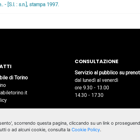
- [S.l. : s.n.], stampa 1997.
CONSULTAZIONE
ATTI
Servizio al pubblico su preno
bile di Torino
dal lunedì al venerdì
ino
ore 9.30 - 13.00
abiletorino.it
14.30 - 17.30
licy
nsento', scorrendo questa pagina, cliccando su un link o proseguend
tutti o ad alcuni cookie, consulta la
Cookie Policy
.