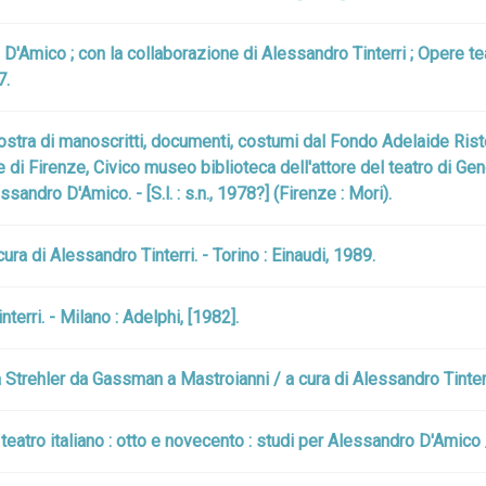
D'Amico ; con la collaborazione di Alessandro Tinterri ; Opere teat
7.
ostra di manoscritti, documenti, costumi dal Fondo Adelaide Risto
i Firenze, Civico museo biblioteca dell'attore del teatro di Geno
andro D'Amico. - [S.l. : s.n., 1978?] (Firenze : Mori).
a di Alessandro Tinterri. - Torino : Einaudi, 1989.
terri. - Milano : Adelphi, [1982].
a Strehler da Gassman a Mastroianni / a cura di Alessandro Tinterr
 teatro italiano : otto e novecento : studi per Alessandro D'Amico