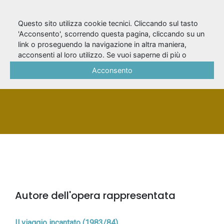
Questo sito utilizza cookie tecnici. Cliccando sul tasto
'Acconsento', scorrendo questa pagina, cliccando su un
link o proseguendo la navigazione in altra maniera,
Boero, Pino
acconsenti al loro utilizzo. Se vuoi saperne di più o
negare il consenso a tutti o ad alcuni cookie, consulta la
Acconsento
Cookie Policy
.
PERSONA
Autore dell'opera rappresentata
Il viaggio incantato (1983/84)