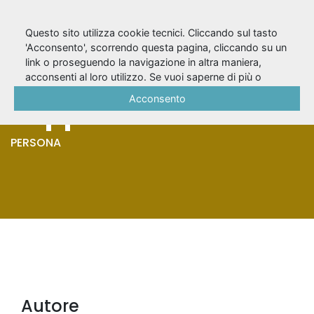
Questo sito utilizza cookie tecnici. Cliccando sul tasto
'Acconsento', scorrendo questa pagina, cliccando su un
link o proseguendo la navigazione in altra maniera,
Nicosia-Catalano,
acconsenti al loro utilizzo. Se vuoi saperne di più o
negare il consenso a tutti o ad alcuni cookie, consulta la
Acconsento
Peppino
Cookie Policy
.
PERSONA
Autore