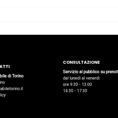
CONSULTAZIONE
ATTI
Servizio al pubblico su preno
bile di Torino
dal lunedì al venerdì
ino
ore 9.30 - 13.00
abiletorino.it
14.30 - 17.30
licy