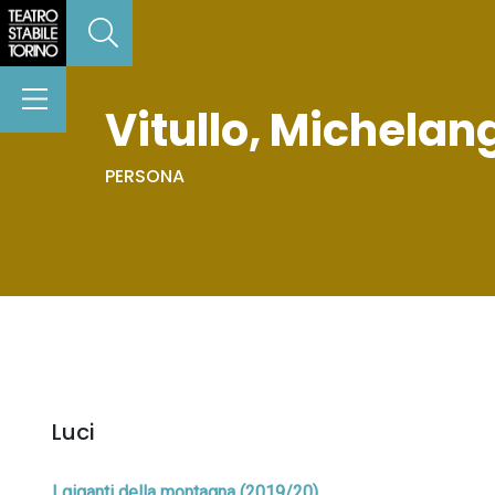
Vitullo, Michelan
PERSONA
Luci
I giganti della montagna (2019/20)