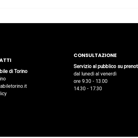
CONSULTAZIONE
ATTI
Servizio al pubblico su preno
bile di Torino
dal lunedì al venerdì
ino
ore 9.30 - 13.00
abiletorino.it
14.30 - 17.30
licy