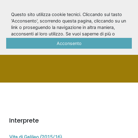
Questo sito utilizza cookie tecnici. Cliccando sul tasto
'Acconsento', scorrendo questa pagina, cliccando su un
link o proseguendo la navigazione in altra maniera,
Ruggiano, Malvina
acconsenti al loro utilizzo. Se vuoi saperne di più o
negare il consenso a tutti o ad alcuni cookie, consulta la
Acconsento
Cookie Policy
.
PERSONA
Interprete
Vita di Galileo (2015/16)