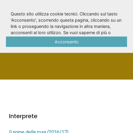
Questo sito utilizza cookie tecnici. Cliccando sul tasto
'Acconsento', scorrendo questa pagina, cliccando su un
link o proseguendo la navigazione in altra maniera,
Parrinello, Mauro
acconsenti al loro utilizzo. Se vuoi saperne di più o
negare il consenso a tutti o ad alcuni cookie, consulta la
Acconsento
Cookie Policy
.
PERSONA
Interprete
Il nome della rosa (2016/17)