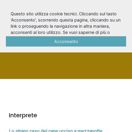
Questo sito utilizza cookie tecnici. Cliccando sul tasto
'Acconsento', scorrendo questa pagina, cliccando su un
link o proseguendo la navigazione in altra maniera,
Fedeli, Daniele
acconsenti al loro utilizzo. Se vuoi saperne di più o
negare il consenso a tutti o ad alcuni cookie, consulta la
Acconsento
Cookie Policy
.
PERSONA
Interprete
Lo strano caso del cane ucciso a mezzanotte