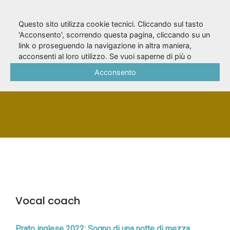
Questo sito utilizza cookie tecnici. Cliccando sul tasto
'Acconsento', scorrendo questa pagina, cliccando su un
link o proseguendo la navigazione in altra maniera,
Pavese, Carlo
acconsenti al loro utilizzo. Se vuoi saperne di più o
negare il consenso a tutti o ad alcuni cookie, consulta la
Acconsento
Cookie Policy
.
PERSONA
Vocal coach
Prato inglese 2022: Sogno di una notte di mezza