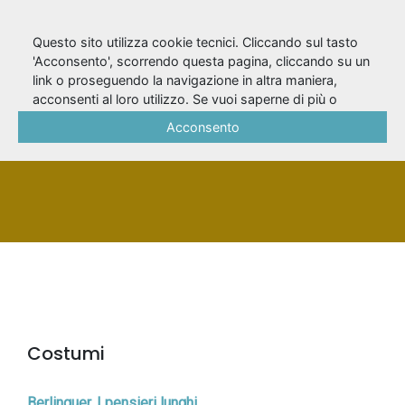
Questo sito utilizza cookie tecnici. Cliccando sul tasto
'Acconsento', scorrendo questa pagina, cliccando su un
link o proseguendo la navigazione in altra maniera,
Viale, Neva
acconsenti al loro utilizzo. Se vuoi saperne di più o
negare il consenso a tutti o ad alcuni cookie, consulta la
Acconsento
Cookie Policy
.
PERSONA
Costumi
Berlinguer. I pensieri lunghi