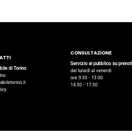
CONSULTAZIONE
ATTI
Servizio al pubblico su preno
bile di Torino
dal lunedì al venerdì
ino
ore 9.30 - 13.00
abiletorino.it
14.30 - 17.30
licy