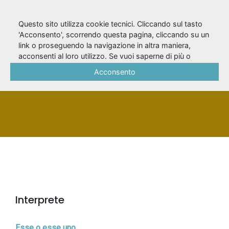
Questo sito utilizza cookie tecnici. Cliccando sul tasto
'Acconsento', scorrendo questa pagina, cliccando su un
link o proseguendo la navigazione in altra maniera,
Gonnelli, Renato
acconsenti al loro utilizzo. Se vuoi saperne di più o
negare il consenso a tutti o ad alcuni cookie, consulta la
Acconsento
Cookie Policy
.
PERSONA
Interprete
Esse o esse uno