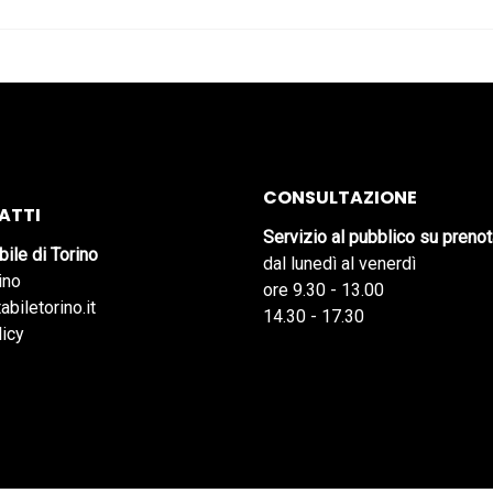
CONSULTAZIONE
ATTI
Servizio al pubblico su preno
bile di Torino
dal lunedì al venerdì
ino
ore 9.30 - 13.00
abiletorino.it
14.30 - 17.30
licy