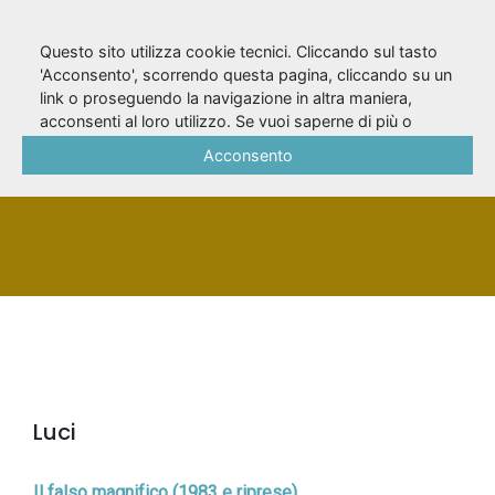
Questo sito utilizza cookie tecnici. Cliccando sul tasto
'Acconsento', scorrendo questa pagina, cliccando su un
link o proseguendo la navigazione in altra maniera,
Zennaro, Flavio
acconsenti al loro utilizzo. Se vuoi saperne di più o
negare il consenso a tutti o ad alcuni cookie, consulta la
Acconsento
Cookie Policy
.
PERSONA
Luci
Il falso magnifico (1983 e riprese)