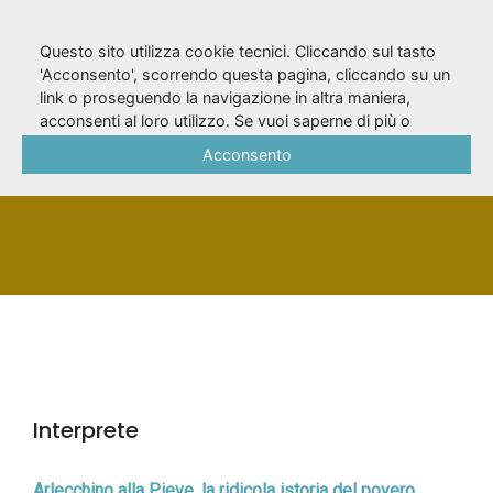
Questo sito utilizza cookie tecnici. Cliccando sul tasto
'Acconsento', scorrendo questa pagina, cliccando su un
link o proseguendo la navigazione in altra maniera,
Colla, Gilberto
acconsenti al loro utilizzo. Se vuoi saperne di più o
negare il consenso a tutti o ad alcuni cookie, consulta la
Acconsento
Cookie Policy
.
PERSONA
Interprete
Arlecchino alla Pieve, la ridicola istoria del povero