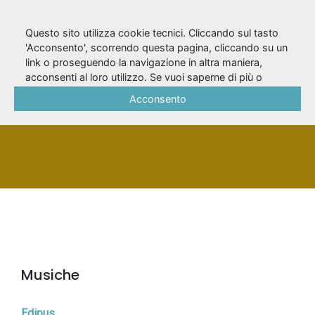
Questo sito utilizza cookie tecnici. Cliccando sul tasto
'Acconsento', scorrendo questa pagina, cliccando su un
link o proseguendo la navigazione in altra maniera,
Comelade, Pascal
acconsenti al loro utilizzo. Se vuoi saperne di più o
negare il consenso a tutti o ad alcuni cookie, consulta la
Acconsento
Cookie Policy
.
PERSONA
Musiche
Edipus