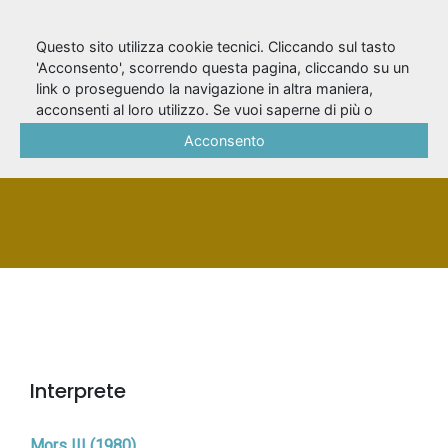
Questo sito utilizza cookie tecnici. Cliccando sul tasto
'Acconsento', scorrendo questa pagina, cliccando su un
link o proseguendo la navigazione in altra maniera,
Lunardi, Giorgio
acconsenti al loro utilizzo. Se vuoi saperne di più o
negare il consenso a tutti o ad alcuni cookie, consulta la
Acconsento
Cookie Policy
.
PERSONA
Interprete
Mors III (1980)