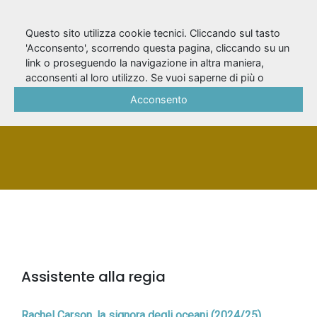
Questo sito utilizza cookie tecnici. Cliccando sul tasto
'Acconsento', scorrendo questa pagina, cliccando su un
link o proseguendo la navigazione in altra maniera,
Marzorati, Beatrice
acconsenti al loro utilizzo. Se vuoi saperne di più o
negare il consenso a tutti o ad alcuni cookie, consulta la
Acconsento
Cookie Policy
.
PERSONA
Assistente alla regia
Rachel Carson, la signora degli oceani (2024/25)