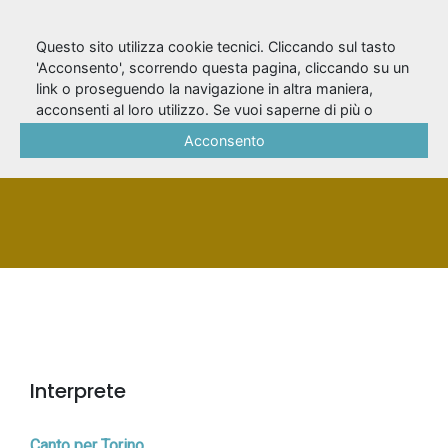
Questo sito utilizza cookie tecnici. Cliccando sul tasto
'Acconsento', scorrendo questa pagina, cliccando su un
link o proseguendo la navigazione in altra maniera,
Manescalchi, Olivia
acconsenti al loro utilizzo. Se vuoi saperne di più o
negare il consenso a tutti o ad alcuni cookie, consulta la
Acconsento
Cookie Policy
.
PERSONA
Interprete
Canto per Torino