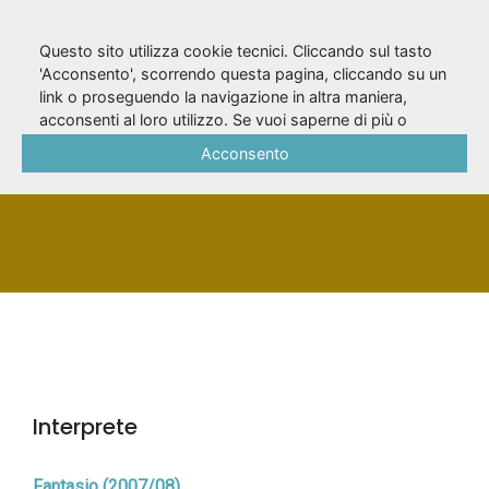
Questo sito utilizza cookie tecnici. Cliccando sul tasto
'Acconsento', scorrendo questa pagina, cliccando su un
link o proseguendo la navigazione in altra maniera,
Nitti, Giuseppe
acconsenti al loro utilizzo. Se vuoi saperne di più o
negare il consenso a tutti o ad alcuni cookie, consulta la
Acconsento
Cookie Policy
.
PERSONA
Interprete
Fantasio (2007/08)