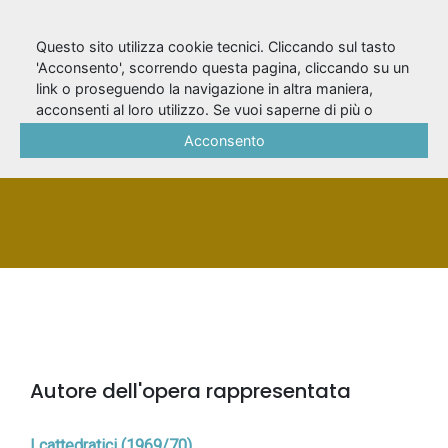
Questo sito utilizza cookie tecnici. Cliccando sul tasto
'Acconsento', scorrendo questa pagina, cliccando su un
link o proseguendo la navigazione in altra maniera,
Sàito, Nello
acconsenti al loro utilizzo. Se vuoi saperne di più o
negare il consenso a tutti o ad alcuni cookie, consulta la
Acconsento
Cookie Policy
.
PERSONA
Autore dell'opera rappresentata
I cattedratici (1969/70)