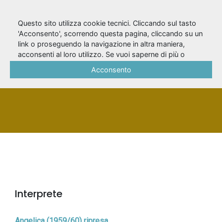
Questo sito utilizza cookie tecnici. Cliccando sul tasto
'Acconsento', scorrendo questa pagina, cliccando su un
link o proseguendo la navigazione in altra maniera,
Bonardi, Augusto
acconsenti al loro utilizzo. Se vuoi saperne di più o
negare il consenso a tutti o ad alcuni cookie, consulta la
Acconsento
Cookie Policy
.
PERSONA
Interprete
Angelica (1959/60) ripresa