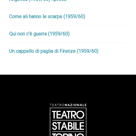
Come ali hanno le scarpe (1959/60)
Qui non c'è guerra (1959/60)
Un cappello di paglia di Firenze (1959/60)