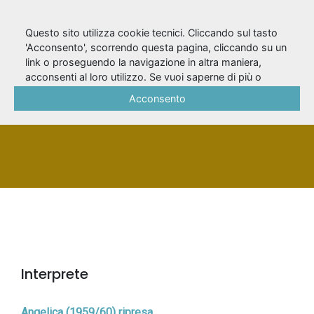
Questo sito utilizza cookie tecnici. Cliccando sul tasto
'Acconsento', scorrendo questa pagina, cliccando su un
link o proseguendo la navigazione in altra maniera,
Minotti, Felice
acconsenti al loro utilizzo. Se vuoi saperne di più o
negare il consenso a tutti o ad alcuni cookie, consulta la
Acconsento
Cookie Policy
.
PERSONA
Interprete
Angelica (1959/60) ripresa