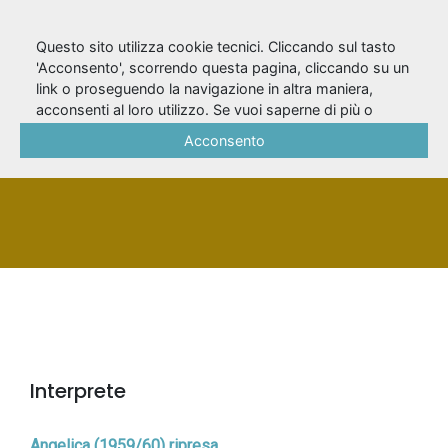
Questo sito utilizza cookie tecnici. Cliccando sul tasto
'Acconsento', scorrendo questa pagina, cliccando su un
link o proseguendo la navigazione in altra maniera,
Rossi, Luisa
acconsenti al loro utilizzo. Se vuoi saperne di più o
negare il consenso a tutti o ad alcuni cookie, consulta la
Acconsento
Cookie Policy
.
PERSONA
Interprete
Angelica (1959/60) ripresa