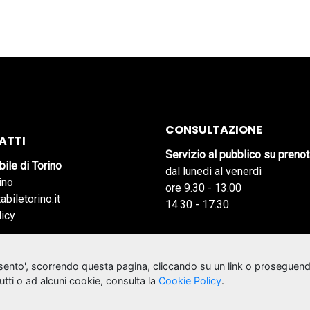
CONSULTAZIONE
ATTI
Servizio al pubblico su preno
bile di Torino
dal lunedì al venerdì
ino
ore 9.30 - 13.00
abiletorino.it
14.30 - 17.30
licy
nsento', scorrendo questa pagina, cliccando su un link o proseguend
tutti o ad alcuni cookie, consulta la
Cookie Policy
.