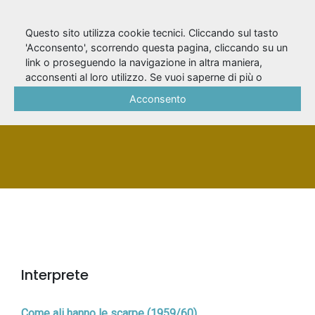
Questo sito utilizza cookie tecnici. Cliccando sul tasto
'Acconsento', scorrendo questa pagina, cliccando su un
link o proseguendo la navigazione in altra maniera,
Delmi, Carlo
acconsenti al loro utilizzo. Se vuoi saperne di più o
negare il consenso a tutti o ad alcuni cookie, consulta la
Acconsento
Cookie Policy
.
PERSONA
Interprete
Come ali hanno le scarpe (1959/60)