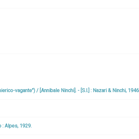
erico-vagante") / [Annibale Ninchi]. - [S.l.] : Nazari & Ninchi, 1946 
o : Alpes, 1929.