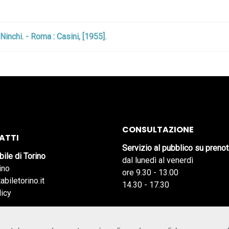
Ninchi. - Roma : Casini, [1955].
CONSULTAZIONE
ATTI
Servizio al pubblico su preno
bile di Torino
dal lunedì al venerdì
ino
ore 9.30 - 13.00
abiletorino.it
14.30 - 17.30
licy