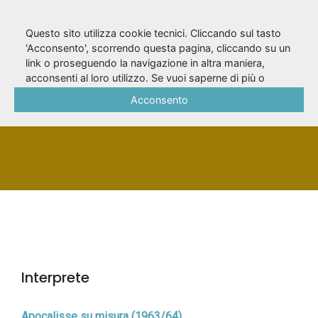
Questo sito utilizza cookie tecnici. Cliccando sul tasto
'Acconsento', scorrendo questa pagina, cliccando su un
link o proseguendo la navigazione in altra maniera,
Bonasso, Anna
acconsenti al loro utilizzo. Se vuoi saperne di più o
negare il consenso a tutti o ad alcuni cookie, consulta la
Acconsento
Cookie Policy
.
PERSONA
Interprete
Apocalisse su misura (1963/64)