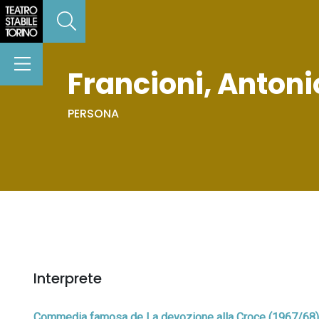
Francioni, Antoni
PERSONA
Interprete
Commedia famosa de La devozione alla Croce (1967/68)