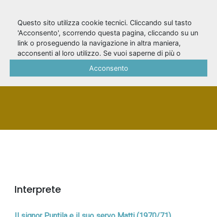
Questo sito utilizza cookie tecnici. Cliccando sul tasto
'Acconsento', scorrendo questa pagina, cliccando su un
link o proseguendo la navigazione in altra maniera,
Lawrence, Claudia
acconsenti al loro utilizzo. Se vuoi saperne di più o
negare il consenso a tutti o ad alcuni cookie, consulta la
Acconsento
Cookie Policy
.
PERSONA
Interprete
Il signor Puntila e il suo servo Matti (1970/71)