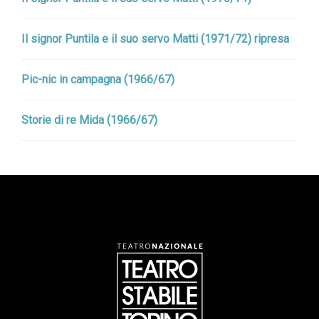
Il signor Puntila e il suo servo Matti (1971/72) ripresa
Pic-nic in campagna (1966/67)
Storie di re Mida (1966/67)