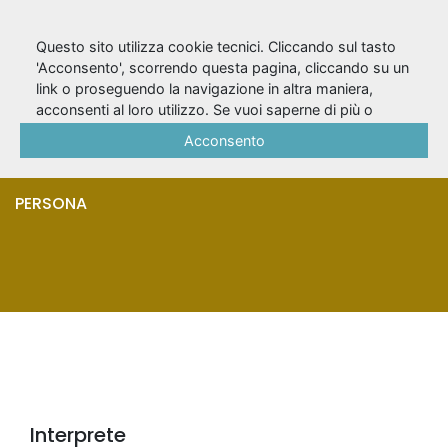
Questo sito utilizza cookie tecnici. Cliccando sul tasto
'Acconsento', scorrendo questa pagina, cliccando su un
link o proseguendo la navigazione in altra maniera,
Galliano, Maria
acconsenti al loro utilizzo. Se vuoi saperne di più o
negare il consenso a tutti o ad alcuni cookie, consulta la
Acconsento
Valeria
Cookie Policy
.
PERSONA
Interprete