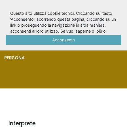
Questo sito utilizza cookie tecnici. Cliccando sul tasto
'Acconsento', scorrendo questa pagina, cliccando su un
link o proseguendo la navigazione in altra maniera,
Di Giovanni,
acconsenti al loro utilizzo. Se vuoi saperne di più o
negare il consenso a tutti o ad alcuni cookie, consulta la
Acconsento
Giovanni
Cookie Policy
.
PERSONA
Interprete