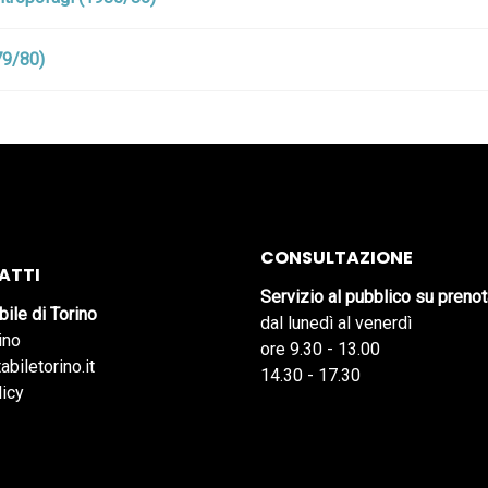
79/80)
CONSULTAZIONE
ATTI
Servizio al pubblico su preno
bile di Torino
dal lunedì al venerdì
ino
ore 9.30 - 13.00
abiletorino.it
14.30 - 17.30
licy