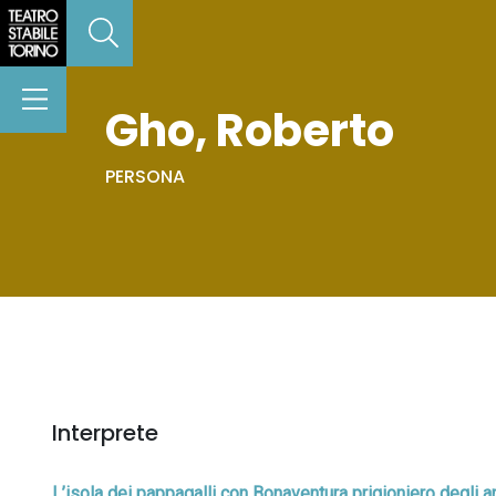
Gho, Roberto
PERSONA
Interprete
L’isola dei pappagalli con Bonaventura prigioniero degli 