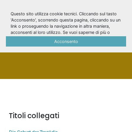
Questo sito utilizza cookie tecnici. Cliccando sul tasto
'Acconsento', scorrendo questa pagina, cliccando su un
link o proseguendo la navigazione in altra maniera,
Nietzsche, Friedrich
acconsenti al loro utilizzo. Se vuoi saperne di più o
negare il consenso a tutti o ad alcuni cookie, consulta la
Acconsento
Cookie Policy
.
PERSONA
Titoli collegati